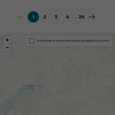
1
2
3
4
26
...
+
Actualiser la recherche quand je déplace la carte
−