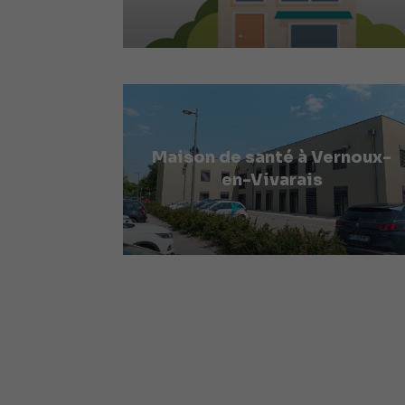
Maison de santé à Vernoux-
en-Vivarais