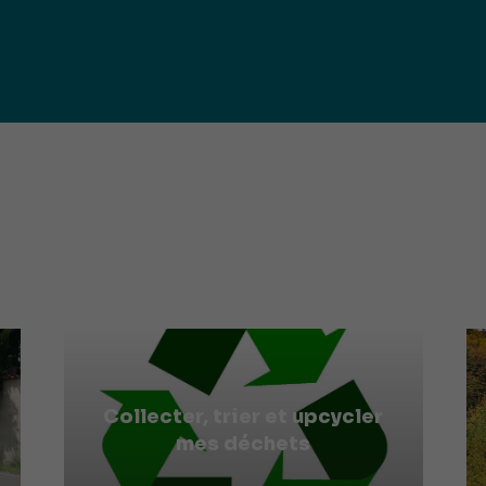
iques
ma de
rence
toriale
CoT)
Collecter, trier et upcycler
mes déchets