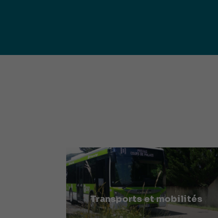
publ
Déchetteries (règlement, dépôt
d'amiante, compostage, etc.) et
Un territoire
Sché
Ressourceries
concerné par les
Cohé
Tri des biodéchets
enjeux
Terri
écologiques
(S
Transports et mobilités