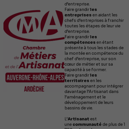
d’entreprise.
Faire grandir
les
entreprises
en aidant les
chefs d’entreprises à franchir
toutes les étapes de leur vie
d’entreprise.
Faire grandir
les
compétences
en étant
présente à tous les stades de
la montée en compétence du
chef d’entreprise, sur son
cœur de métier et sur sa
capacité à se former.
Faire grandir
les
territoires
en les
accompagnant pour intégrer
davantage l’Artisanat dans
l’aménagement et le
développement de leurs
bassins de vie.
L’
Artisanat
est
une
communauté
de plus de 1