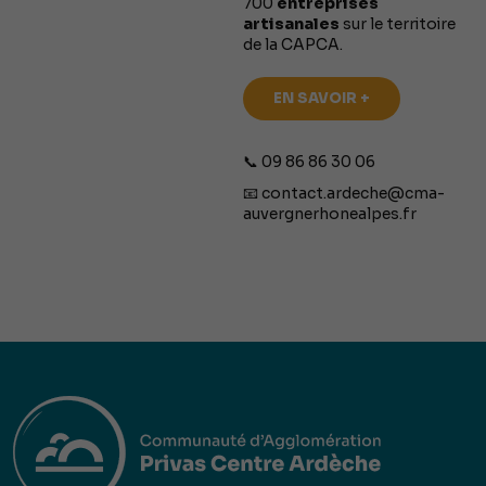
700
entreprises
artisanales
sur le territoire
de la CAPCA.
EN SAVOIR +
📞 09 86 86 30 06
📧
contact.ardeche@cma-
auvergnerhonealpes.fr