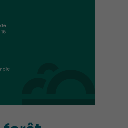
 de
 16
imple