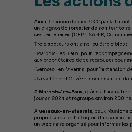
Les actions 
Ainsi, financée depuis 2022 par la Direct
un diagnostic forestier de son territoire 
ses partenaires (CRPF, SAFER, Communes 
Trois secteurs ont ainsi pu être ciblés :
-Marcols-les-Eaux, pour l’accompagneme
aux propriétaires de se regrouper pour 
-Vernoux-en-Vivarais, pour l’extension d
-La vallée de l’Ouvèze, combinant un dou
A
Marcols-les-Eaux
, grâce à l’animation
jour en 2024 et regroupe environ 200 ha 
A
Vernoux-en-Vivarais
, deux réunions 
propriétaires de l’intégrer. Une soixanta
un webinaire organisé pour informer les p