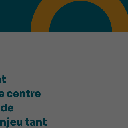
nt
e centre
 de
enjeu tant