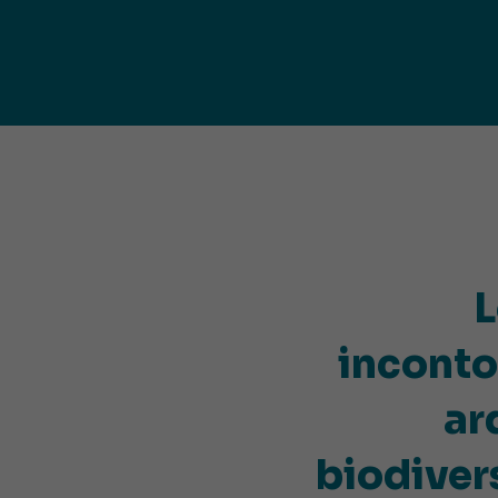
publ
Déchetteries (règlement, dépôt
d'amiante, compostage, etc.) et
Un territoire
Sché
Ressourceries
concerné par les
Cohé
Tri des biodéchets
enjeux
Terri
écologiques
(S
L
inconto
ar
biodivers