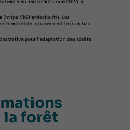
estiers a eu lieu à l’automne 2024, à
e
(
https://b2f.ardeche.fr/
). Les
référentiel de prix a été édité (voir bas
onstrative pour l’adaptation des forêts
rmations
 la forêt