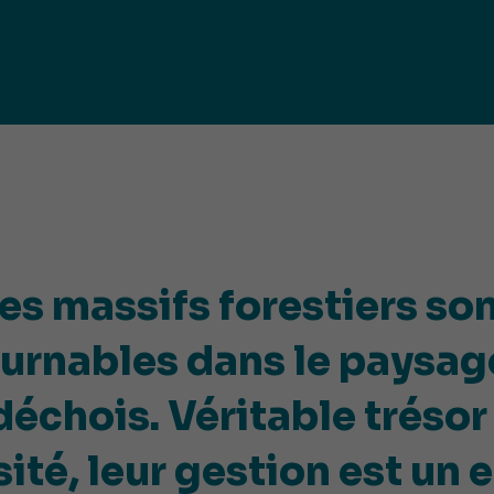
iques
ma de
rence
toriale
CoT)
es massifs forestiers so
urnables dans le paysag
déchois. Véritable trésor
ité, leur gestion est un 