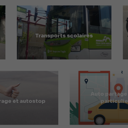
Transports scolaires
Auto partage
rage et autostop
particulie