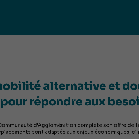
iques
ma de
rence
toriale
CoT)
obilité alternative et do
re pour répondre aux beso
la Communauté d’Agglomération complète son offre de 
éplacements sont adaptés aux enjeux économiques, cli