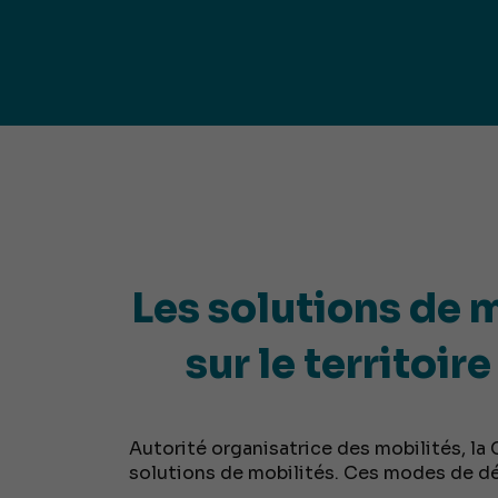
publ
Déchetteries (règlement, dépôt
d'amiante, compostage, etc.) et
Un territoire
Sché
Ressourceries
concerné par les
Cohé
Tri des biodéchets
enjeux
Terri
écologiques
(S
Les solutions de m
sur le territoi
Autorité organisatrice des mobilités, 
solutions de mobilités. Ces modes de d