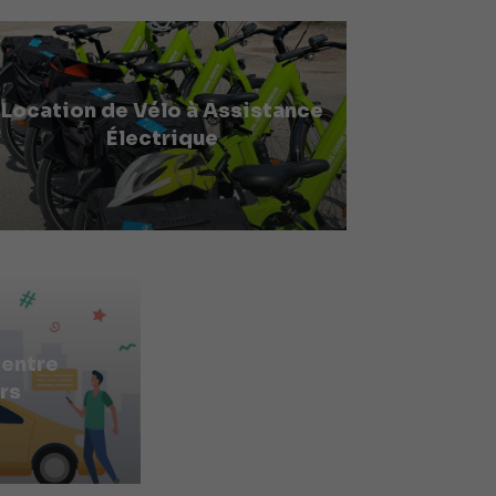
Location de Vélo à Assistance
Électrique
 entre
rs