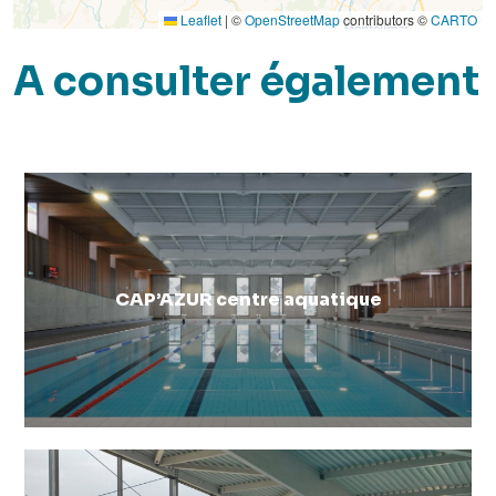
Leaflet
|
©
OpenStreetMap
contributors ©
CARTO
A consulter également
CAP’AZUR centre aquatique