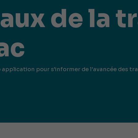
iques
aux de la t
ma de
rence
toriale
CoT)
ac
 application pour s'informer de l'avancée des tra