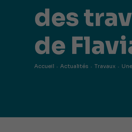
publ
Déchetteries (règlement, dépôt
des trav
d'amiante, compostage, etc.) et
Un territoire
Sché
Ressourceries
concerné par les
Cohé
Tri des biodéchets
enjeux
Terri
écologiques
(S
de Flavi
Accueil
Actualités
Travaux
Une