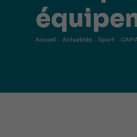
publ
Déchetteries (règlement, dépôt
équipem
d'amiante, compostage, etc.) et
Un territoire
Sché
Ressourceries
concerné par les
Cohé
Tri des biodéchets
enjeux
Terri
écologiques
(S
Accueil
Actualités
Sport
CAP'A