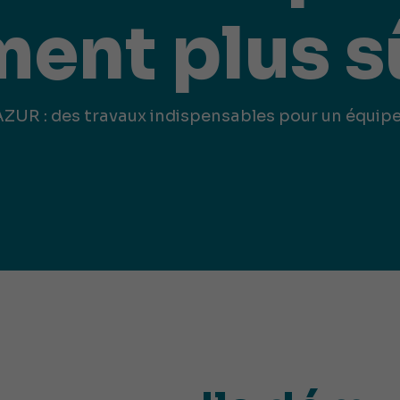
iques
ent plus s
ma de
rence
toriale
CoT)
ZUR : des travaux indispensables pour un équip