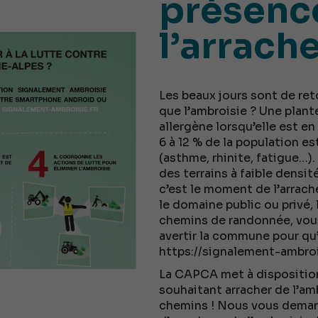
présenc
l’arrach
Les beaux jours sont de reto
que l’ambroisie ? Une plant
allergène lorsqu’elle est en
6 à 12 % de la population e
(asthme, rhinite, fatigue…)
des terrains à faible densit
c’est le moment de l’arrache
le domaine public ou privé, 
chemins de randonnée, vous
avertir la commune pour qu’e
https://signalement-ambroi
La CAPCA met à disposition
souhaitant arracher de l’am
chemins ! Nous vous deman