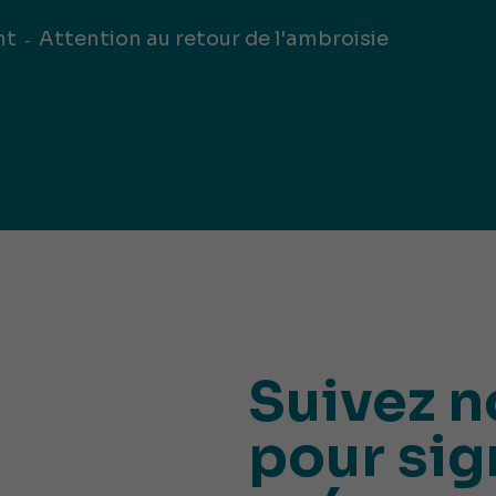
iques
nt
Attention au retour de l'ambroisie
ma de
rence
toriale
CoT)
Suivez n
pour sig