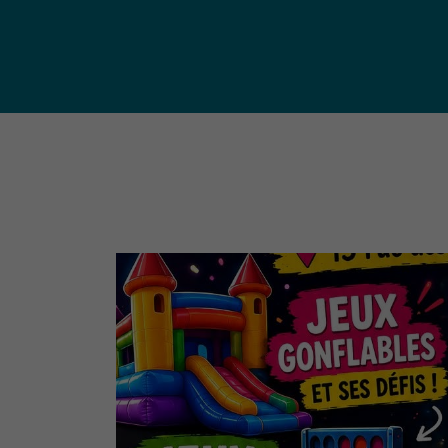
publ
Déchetteries (règlement, dépôt
d'amiante, compostage, etc.) et
Un territoire
Sché
Ressourceries
concerné par les
Cohé
Tri des biodéchets
enjeux
Terri
écologiques
(S