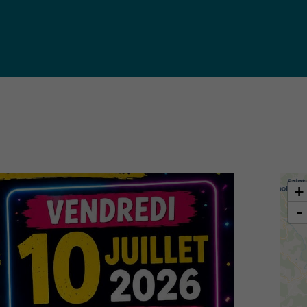
iques
ma de
rence
toriale
CoT)
+
-