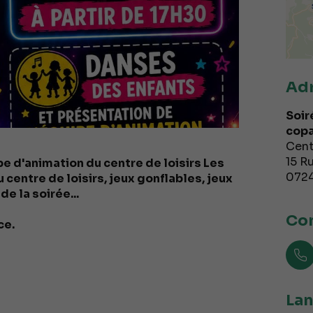
Ad
Soir
copa
Cent
15 R
e d'animation du centre de loisirs Les
072
centre de loisirs, jeux gonflables, jeux
e la soirée...
Con
ce.
Lan