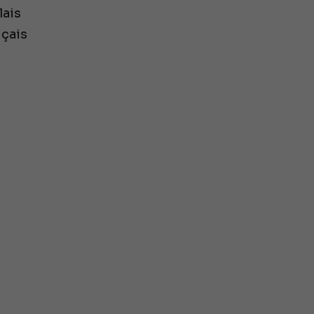
ais
çais