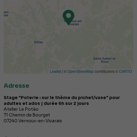
Leaflet
| ©
OpenStreetMap
contributors ©
CARTO
Adresse
Stage "Poterie : sur le thème du pichet/vase" pour
adultes et ados | durée 6h sur 2 jours
Atelier Le Potào
71 Chemin de Bourget
07240
Vernoux-en-Vivarais