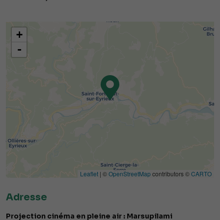
+
-
Leaflet
| ©
OpenStreetMap
contributors ©
CARTO
Adresse
Projection cinéma en pleine air : Marsupilami