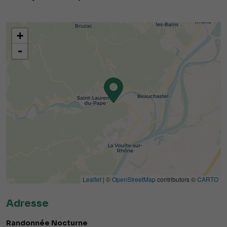
+
-
Leaflet
| ©
OpenStreetMap
contributors ©
CARTO
Adresse
Randonnée Nocturne