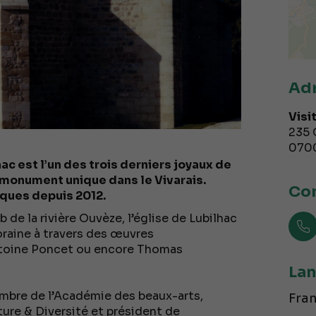
Ad
Visi
235 
070
hac est l’un des trois derniers joyaux de
un monument unique dans le Vivarais.
Con
iques depuis 2012.
 de la rivière Ouvèze, l’église de Lubilhac
raine à travers des œuvres
ntoine Poncet ou encore Thomas
Lan
embre de l’Académie des beaux-arts,
Fran
ure & Diversité et président de