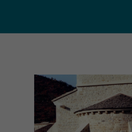
publ
Déchetteries (règlement, dépôt
d'amiante, compostage, etc.) et
Un territoire
Sché
Ressourceries
concerné par les
Cohé
Tri des biodéchets
enjeux
Terri
écologiques
(S