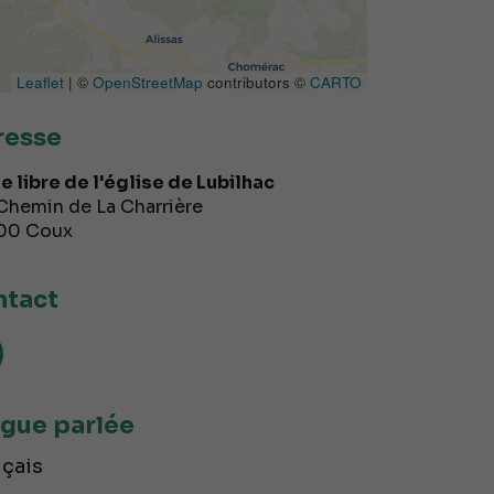
Leaflet
| ©
OpenStreetMap
contributors ©
CARTO
resse
te libre de l'église de Lubilhac
Chemin de La Charrière
00
Coux
tact
gue parlée
çais