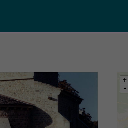
iques
ma de
rence
toriale
CoT)
+
-