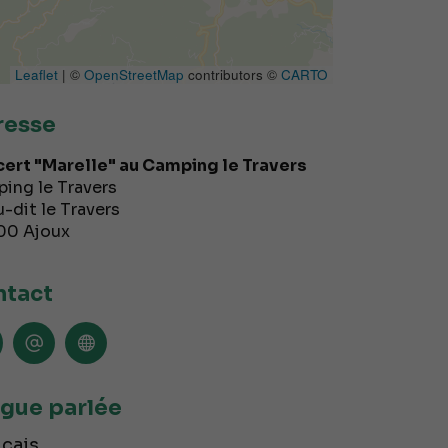
Leaflet
| ©
OpenStreetMap
contributors ©
CARTO
resse
ert "Marelle" au Camping le Travers
ing le Travers
u-dit le Travers
00
Ajoux
tact
gue parlée
çais