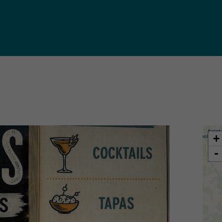
iques
ma de
rence
toriale
CoT)
+
-