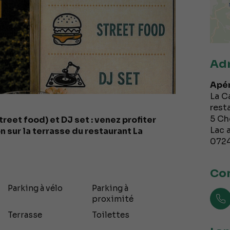
Ad
Apér
La C
rest
5 Ch
treet food) et DJ set : venez profiter
Lac 
 sur la terrasse du restaurant La
072
Con
Parking à vélo
Parking à
proximité
Terrasse
Toilettes