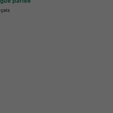
gue parlée
çais