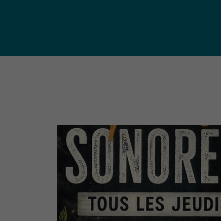
publ
Déchetteries (règlement, dépôt
d'amiante, compostage, etc.) et
Un territoire
Sché
Ressourceries
concerné par les
Cohé
Tri des biodéchets
enjeux
Terri
écologiques
(S