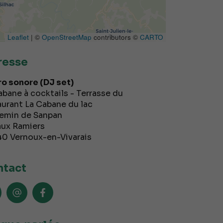
Leaflet
| ©
OpenStreetMap
contributors ©
CARTO
resse
o sonore (DJ set)
abane à cocktails - Terrasse du
aurant La Cabane du lac
emin de Sanpan
aux Ramiers
40
Vernoux-en-Vivarais
tact