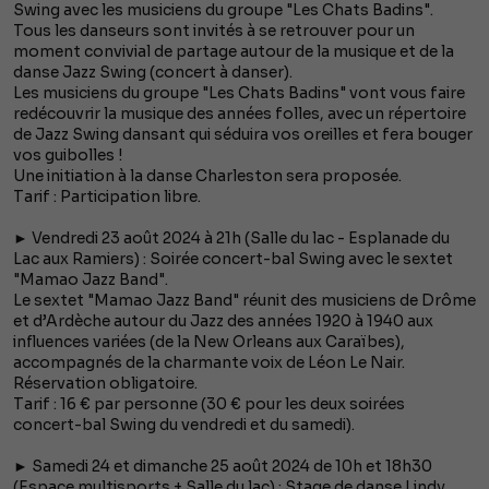
Swing avec les musiciens du groupe "Les Chats Badins".
Tous les danseurs sont invités à se retrouver pour un
moment convivial de partage autour de la musique et de la
danse Jazz Swing (concert à danser).
Les musiciens du groupe "Les Chats Badins" vont vous faire
redécouvrir la musique des années folles, avec un répertoire
de Jazz Swing dansant qui séduira vos oreilles et fera bouger
vos guibolles !
Une initiation à la danse Charleston sera proposée.
Tarif : Participation libre.
► Vendredi 23 août 2024 à 21h (Salle du lac - Esplanade du
Lac aux Ramiers) : Soirée concert-bal Swing avec le sextet
"Mamao Jazz Band".
Le sextet "Mamao Jazz Band" réunit des musiciens de Drôme
et d’Ardèche autour du Jazz des années 1920 à 1940 aux
influences variées (de la New Orleans aux Caraïbes),
accompagnés de la charmante voix de Léon Le Nair.
Réservation obligatoire.
Tarif : 16 € par personne (30 € pour les deux soirées
concert-bal Swing du vendredi et du samedi).
► Samedi 24 et dimanche 25 août 2024 de 10h et 18h30
(Espace multisports + Salle du lac) : Stage de danse Lindy