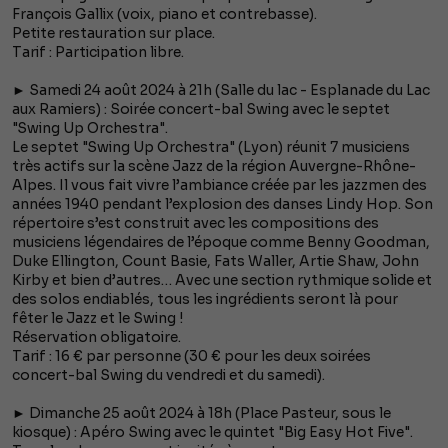
François Gallix (voix, piano et contrebasse).
Petite restauration sur place.
Tarif : Participation libre.
► Samedi 24 août 2024 à 21h (Salle du lac - Esplanade du Lac
aux Ramiers) : Soirée concert-bal Swing avec le septet
"Swing Up Orchestra".
Le septet "Swing Up Orchestra" (Lyon) réunit 7 musiciens
très actifs sur la scène Jazz de la région Auvergne-Rhône-
Alpes. Il vous fait vivre l’ambiance créée par les jazzmen des
années 1940 pendant l’explosion des danses Lindy Hop. Son
répertoire s’est construit avec les compositions des
musiciens légendaires de l’époque comme Benny Goodman,
Duke Ellington, Count Basie, Fats Waller, Artie Shaw, John
Kirby et bien d’autres… Avec une section rythmique solide et
des solos endiablés, tous les ingrédients seront là pour
fêter le Jazz et le Swing !
Réservation obligatoire.
Tarif : 16 € par personne (30 € pour les deux soirées
concert-bal Swing du vendredi et du samedi).
► Dimanche 25 août 2024 à 18h (Place Pasteur, sous le
kiosque) : Apéro Swing avec le quintet "Big Easy Hot Five".