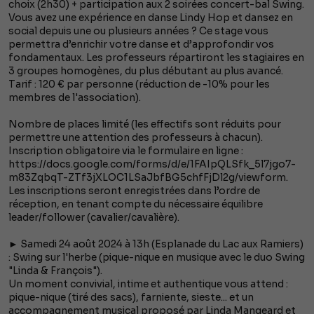
choix (2h30) + participation aux 2 soirées concert-bal Swing.
Vous avez une expérience en danse Lindy Hop et dansez en
social depuis une ou plusieurs années ? Ce stage vous
permettra d’enrichir votre danse et d’approfondir vos
fondamentaux. Les professeurs répartiront les stagiaires en
3 groupes homogènes, du plus débutant au plus avancé.
Tarif : 120 € par personne (réduction de -10% pour les
membres de l'association).
Nombre de places limité (les effectifs sont réduits pour
permettre une attention des professeurs à chacun).
Inscription obligatoire via le formulaire en ligne :
https://docs.google.com/forms/d/e/1FAIpQLSfk_5l7jgo7-
m83ZqbqT-ZTf3jXLOC1LSaJbfBG5chfFjDl2g/viewform.
Les inscriptions seront enregistrées dans l’ordre de
réception, en tenant compte du nécessaire équilibre
leader/follower (cavalier/cavalière).
► Samedi 24 août 2024 à 13h (Esplanade du Lac aux Ramiers)
: Swing sur l'herbe (pique-nique en musique avec le duo Swing
"Linda & François").
Un moment convivial, intime et authentique vous attend :
pique-nique (tiré des sacs), farniente, sieste... et un
accompagnement musical proposé par Linda Mangeard et