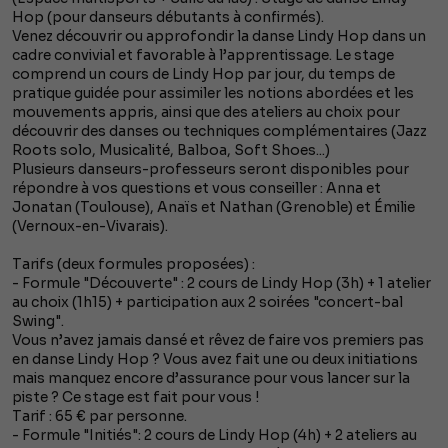
Hop (pour danseurs débutants à confirmés).
Venez découvrir ou approfondir la danse Lindy Hop dans un
cadre convivial et favorable à l’apprentissage. Le stage
comprend un cours de Lindy Hop par jour, du temps de
pratique guidée pour assimiler les notions abordées et les
mouvements appris, ainsi que des ateliers au choix pour
découvrir des danses ou techniques complémentaires (Jazz
Roots solo, Musicalité, Balboa, Soft Shoes...)
Plusieurs danseurs-professeurs seront disponibles pour
répondre à vos questions et vous conseiller : Anna et
Jonatan (Toulouse), Anaïs et Nathan (Grenoble) et Émilie
(Vernoux-en-Vivarais).
Tarifs (deux formules proposées) :
- Formule "Découverte" : 2 cours de Lindy Hop (3h) + 1 atelier
au choix (1h15) + participation aux 2 soirées "concert-bal
Swing".
Vous n’avez jamais dansé et rêvez de faire vos premiers pas
en danse Lindy Hop ? Vous avez fait une ou deux initiations
mais manquez encore d’assurance pour vous lancer sur la
piste ? Ce stage est fait pour vous !
Tarif : 65 € par personne.
- Formule "Initiés": 2 cours de Lindy Hop (4h) + 2 ateliers au