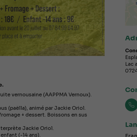
Ad
Conc
Espl
Lac 
072
e.
Con
truite vernousaine (AAPPMA Vernoux).
ous (paëlla), animé par Jackie Oriol.
+ fromage + dessert. Boissons en sus
Lan
terprète Jackie Oriol.
 enfant (-14 ans).
Fran