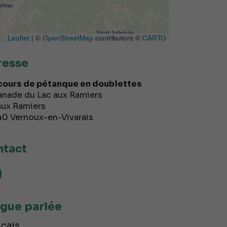
Leaflet
| ©
OpenStreetMap
contributors ©
CARTO
resse
ours de pétanque en doublettes
anade du Lac aux Ramiers
aux Ramiers
40
Vernoux-en-Vivarais
tact
gue parlée
çais