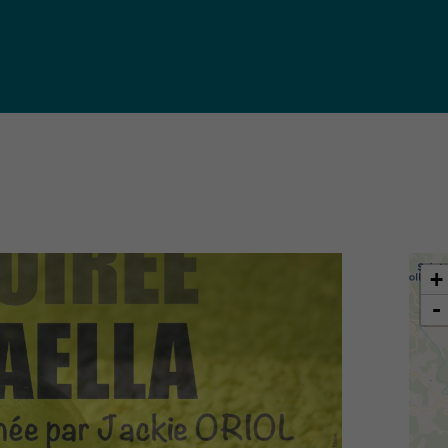
iques
ma de
rence
toriale
CoT)
+
-