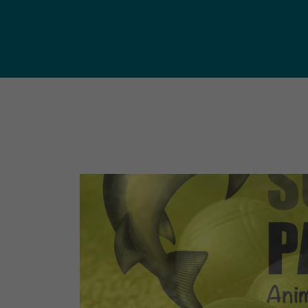
publ
Déchetteries (règlement, dépôt
d'amiante, compostage, etc.) et
Un territoire
Sché
Ressourceries
concerné par les
Cohé
Tri des biodéchets
enjeux
Terri
écologiques
(S