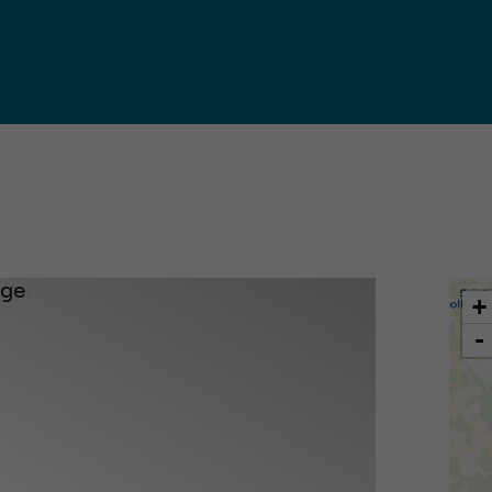
iques
ma de
rence
toriale
CoT)
+
-