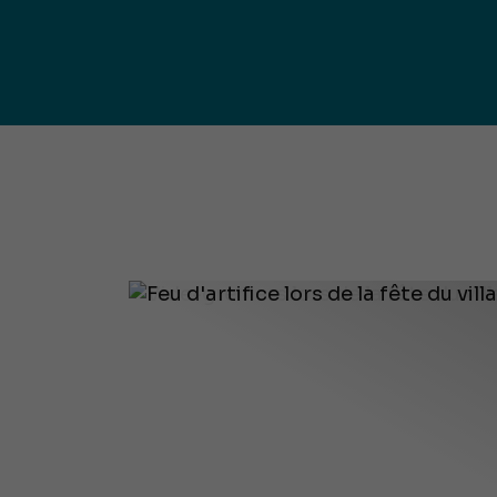
publ
Déchetteries (règlement, dépôt
d'amiante, compostage, etc.) et
Un territoire
Sché
Ressourceries
concerné par les
Cohé
Tri des biodéchets
enjeux
Terri
écologiques
(S