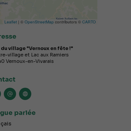
Leaflet
| ©
OpenStreetMap
contributors ©
CARTO
resse
 du village "Vernoux en fête !"
re-village et Lac aux Ramiers
40
Vernoux-en-Vivarais
tact
gue parlée
çais