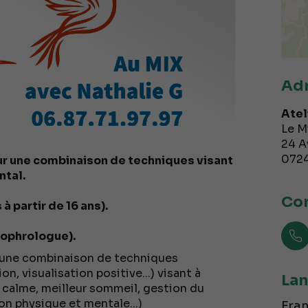
Ad
Atel
Le M
24 A
072
ur une combinaison de techniques visant
ntal.
Con
à partir de 16 ans).
sophrologue).
r une combinaison de techniques
n, visualisation positive...) visant à
Lan
u calme, meilleur sommeil, gestion du
on physique et mentale...)
Fran