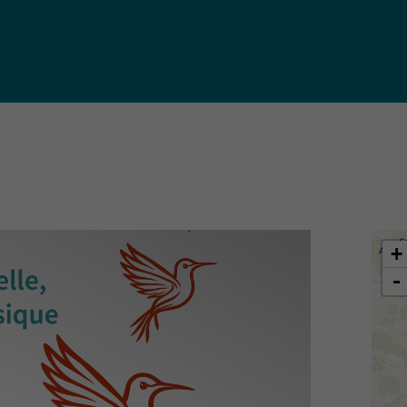
iques
ma de
rence
toriale
CoT)
+
-