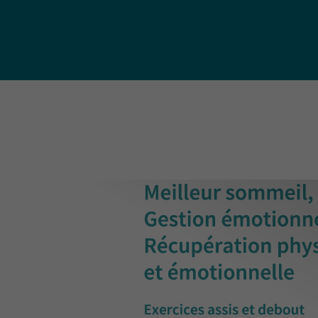
publ
Déchetteries (règlement, dépôt
d'amiante, compostage, etc.) et
Un territoire
Sché
Ressourceries
concerné par les
Cohé
Tri des biodéchets
enjeux
Terri
écologiques
(S