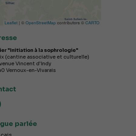
Leaflet
| ©
OpenStreetMap
contributors ©
CARTO
resse
ier "Initiation à la sophrologie"
ix (cantine associative et culturelle)
venue Vincent d'Indy
40
Vernoux-en-Vivarais
tact
gue parlée
çais