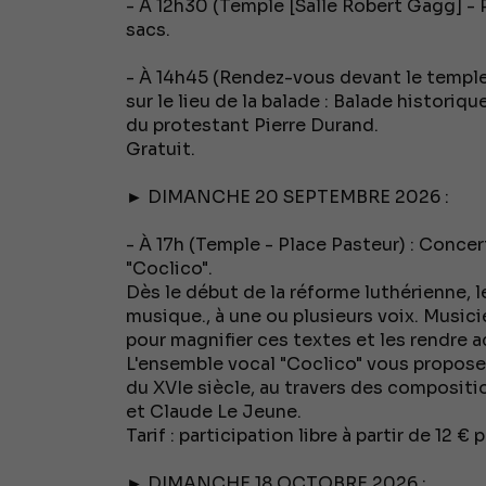
- À 12h30 (Temple [Salle Robert Gagg] - P
sacs.
- À 14h45 (Rendez-vous devant le temple
sur le lieu de la balade : Balade historiqu
du protestant Pierre Durand.
Gratuit.
► DIMANCHE 20 SEPTEMBRE 2026 :
- À 17h (Temple - Place Pasteur) : Conce
"Coclico".
Dès le début de la réforme luthérienne,
musique., à une ou plusieurs voix. Musici
pour magnifier ces textes et les rendre 
L'ensemble vocal "Coclico" vous propos
du XVIe siècle, au travers des composit
et Claude Le Jeune.
Tarif : participation libre à partir de 12 €
► DIMANCHE 18 OCTOBRE 2026 :