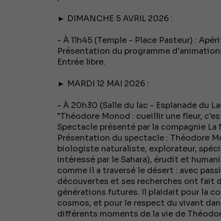
► DIMANCHE 5 AVRIL 2026 :
- À 11h45 (Temple - Place Pasteur) : Apér
Présentation du programme d'animations s
Entrée libre.
► MARDI 12 MAI 2026 :
- À 20h30 (Salle du lac - Esplanade du La
"Théodore Monod : cueillir une fleur, c'es
Spectacle présenté par la compagnie La 
Présentation du spectacle : Théodore M
biologiste naturaliste, explorateur, spéc
intéressé par le Sahara), érudit et humanis
comme il a traversé le désert : avec pass
découvertes et ses recherches ont fait 
générations futures. Il plaidait pour la 
cosmos, et pour le respect du vivant da
différents moments de la vie de Théodor