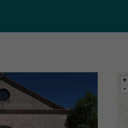
iques
ma de
rence
toriale
CoT)
+
-