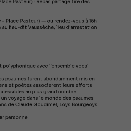
lace Pasteur) : Repas partagé tiré des
 - Place Pasteur) — ou rendez-vous à 15h
e au lieu-dit Vaussèche, lieu d'arrestation
rt polyphonique avec l'ensemble vocal
 les psaumes furent abondamment mis en
ens et poètes associèrent leurs efforts
accessibles au plus grand nombre.
e un voyage dans le monde des psaumes
ions de Claude Goudimel, Loys Bourgeoys
 par personne.