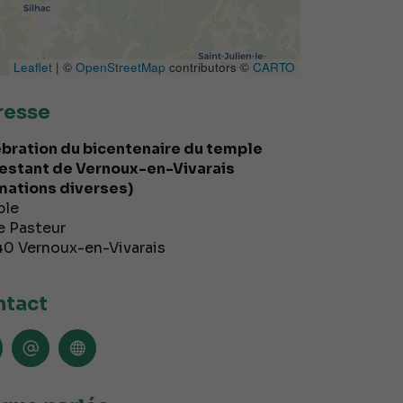
Leaflet
| ©
OpenStreetMap
contributors ©
CARTO
resse
bration du bicentenaire du temple
estant de Vernoux-en-Vivarais
mations diverses)
ple
e Pasteur
40
Vernoux-en-Vivarais
tact