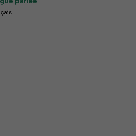
gue parlée
çais