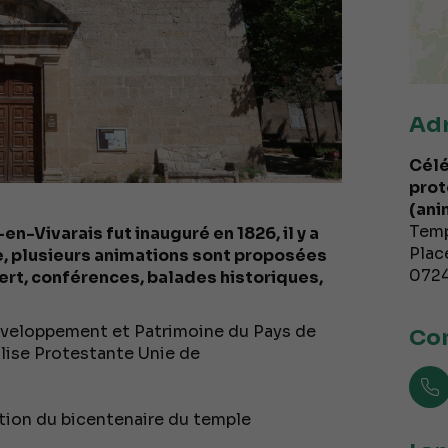
Ad
Célé
prot
(ani
Tem
n-Vivarais fut inauguré en 1826, il y a
Plac
e, plusieurs animations sont proposées
072
cert, conférences, balades historiques,
éveloppement et Patrimoine du Pays de
Con
glise Protestante Unie de
tion du bicentenaire du temple