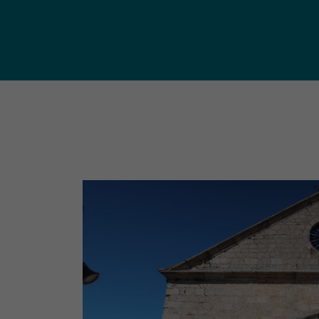
publ
Déchetteries (règlement, dépôt
d'amiante, compostage, etc.) et
Un territoire
Sché
Ressourceries
concerné par les
Cohé
Tri des biodéchets
enjeux
Terri
écologiques
(S