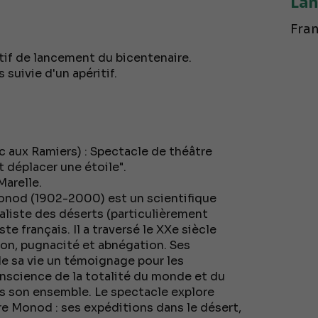
Lan
Fran
itif de lancement du bicentenaire.
uivie d'un apéritif.
c aux Ramiers) : Spectacle de théâtre
t déplacer une étoile".
Marelle.
onod (1902-2000) est un scientifique
ialiste des déserts (particulièrement
te français. Il a traversé le XXe siècle
ion, pugnacité et abnégation. Ses
de sa vie un témoignage pour les
conscience de la totalité du monde et du
ns son ensemble. Le spectacle explore
e Monod : ses expéditions dans le désert,