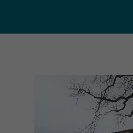
publ
Déchetteries (règlement, dépôt
d'amiante, compostage, etc.) et
Un territoire
Sché
Ressourceries
concerné par les
Cohé
Tri des biodéchets
enjeux
Terri
écologiques
(S