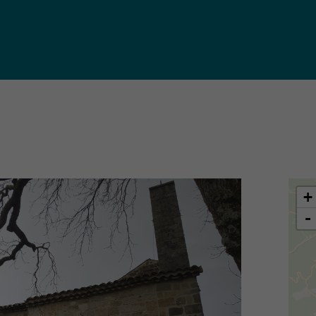
iques
ma de
rence
toriale
CoT)
+
-