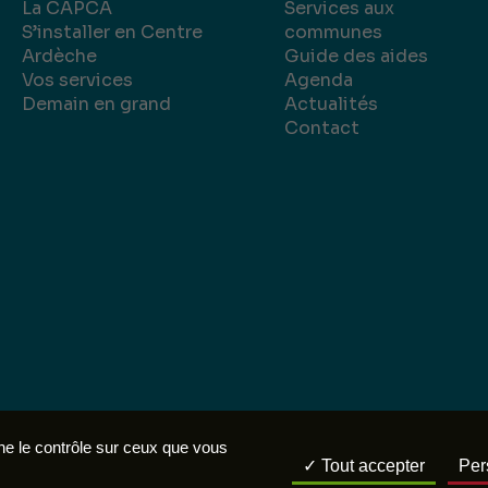
La CAPCA
Services aux
S’installer en Centre
communes
Ardèche
Guide des aides
Vos services
Agenda
Demain en grand
Actualités
Contact
légales
Politique de confidentialité
Réalisation :
nne le contrôle sur ceux que vous
Tout accepter
Per