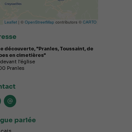
Leaflet
| ©
OpenStreetMap
contributors ©
CARTO
resse
te découverte, "Pranles, Toussaint, de
es en cimetières"
devant l'église
00
Pranles
tact
gue parlée
çais