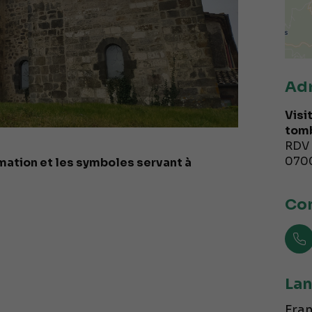
Ad
Visi
tomb
RDV 
070
umation et les symboles servant à
Con
Lan
Fran