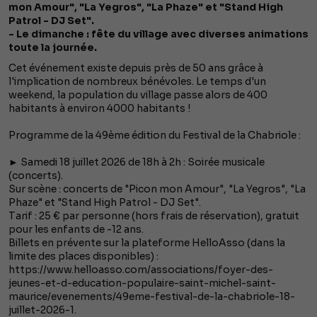
mon Amour", "La Yegros", "La Phaze" et "Stand High
Patrol - DJ Set".
- Le dimanche : fête du village avec diverses animations
toute la journée.
Cet événement existe depuis près de 50 ans grâce à
l'implication de nombreux bénévoles. Le temps d'un
weekend, la population du village passe alors de 400
habitants à environ 4000 habitants !
Programme de la 49ème édition du Festival de la Chabriole :
► Samedi 18 juillet 2026 de 18h à 2h : Soirée musicale
(concerts).
Sur scène : concerts de "Picon mon Amour", "La Yegros", "La
Phaze" et "Stand High Patrol - DJ Set".
Tarif : 25 € par personne (hors frais de réservation), gratuit
pour les enfants de -12 ans.
Billets en prévente sur la plateforme HelloAsso (dans la
limite des places disponibles) :
https://www.helloasso.com/associations/foyer-des-
jeunes-et-d-education-populaire-saint-michel-saint-
maurice/evenements/49eme-festival-de-la-chabriole-18-
juillet-2026-1.