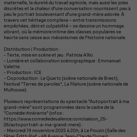
maternelle, la dureté du travail agricole, mais aussi les joies
discrètes et la chaleur d’une conversation nourrissent peu à
peu le portrait bouleversant d’une grand-mère adorée. À
travers cet héritage complexe – entre transmissions
empêchées, déni et culpabilité – se dessine un hommage
vibrant, où la mémoire intime des classes populaires se
heurte sans cesse aux mécanismes de l’histoire nationale.
Distribution / Production :
- Texte, mise en scène et jeu : Patricia Allio.
- Lumière et collaboration scénographique : Emmanuel
Valette.
- Production : ICE.
- Coproduction : Le Quartz (scène nationale de Brest),
Festival "Terres de paroles", La Filature (scène nationale de
Mulhouse).
Plusieurs représentations du spectacle "Autoportrait à ma
grand-mère" sont programmées dans le cadre de la
"Comédie itinérante" (infos :
https://www.comediedevalence.com/saison_25-
26/autoportrait-a-ma-grand-mere) :
- Mercredi 19 novembre 2025 à 20h, à Le Pouzin (Salle des
fêtes Édith Piaf - 48 Avenue Jean-Claude Dupau).