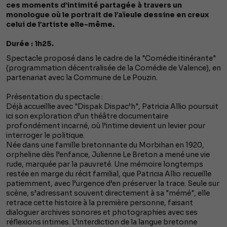
ces moments d’intimité partagée à travers un
monologue où le portrait de l’aïeule dessine en creux
celui de l’artiste elle-même.
Durée : 1h25.
Spectacle proposé dans le cadre de la "Comédie itinérante"
(programmation décentralisée de la Comédie de Valence), en
partenariat avec la Commune de Le Pouzin.
Présentation du spectacle :
Déjà accueillie avec "Dispak Dispac’h", Patricia Allio poursuit
ici son exploration d’un théâtre documentaire
profondément incarné, où l’intime devient un levier pour
interroger le politique.
Née dans une famille bretonnante du Morbihan en 1920,
orpheline dès l’enfance, Julienne Le Breton a mené une vie
rude, marquée par la pauvreté. Une mémoire longtemps
restée en marge du récit familial, que Patricia Allio recueille
patiemment, avec l’urgence d’en préserver la trace. Seule sur
scène, s’adressant souvent directement à sa "mémé", elle
retrace cette histoire à la première personne, faisant
dialoguer archives sonores et photographies avec ses
réflexions intimes. L’interdiction de la langue bretonne