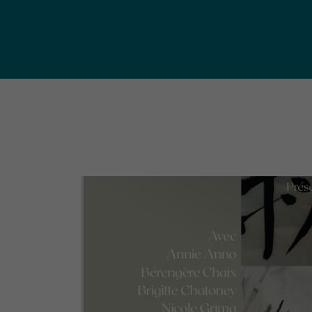
publ
Déchetteries (règlement, dépôt
d'amiante, compostage, etc.) et
Un territoire
Sché
Ressourceries
concerné par les
Cohé
Tri des biodéchets
enjeux
Terri
écologiques
(S