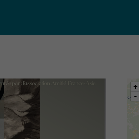
iques
ma de
rence
toriale
CoT)
+
-