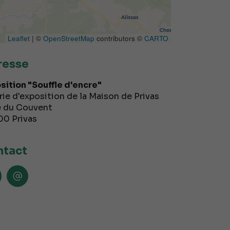
Leaflet
| ©
OpenStreetMap
contributors ©
CARTO
resse
sition "Souffle d'encre"
rie d'exposition de la Maison de Privas
e du Couvent
00
Privas
tact