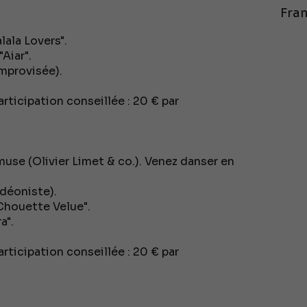
Fran
lala Lovers".
Aiar".
mprovisée).
participation conseillée : 20 € par
imuse (Olivier Limet & co.). Venez danser en
déoniste).
Chouette Velue".
a".
participation conseillée : 20 € par