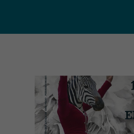
publ
Déchetteries (règlement, dépôt
d'amiante, compostage, etc.) et
Un territoire
Sché
Ressourceries
concerné par les
Cohé
Tri des biodéchets
enjeux
Terri
écologiques
(S