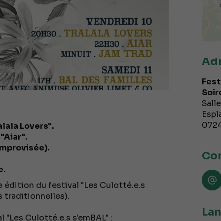
Ad
Fest
Soir
Salle
Espl
072
alala Lovers".
"Aiar".
improvisée).
Con
e.
 édition du festival "Les Culotté.e.s
 traditionnelles).
Lan
 "Les Culotté.e.s s'emBAL" :