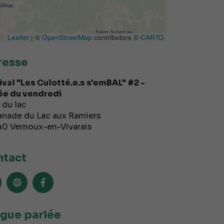
Leaflet
| ©
OpenStreetMap
contributors ©
CARTO
resse
ival "Les Culotté.e.s s'emBAL" #2 -
ée du vendredi
 du lac
anade du Lac aux Ramiers
40
Vernoux-en-Vivarais
tact
gue parlée