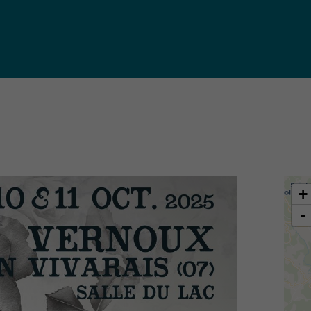
iques
ma de
rence
toriale
CoT)
+
-