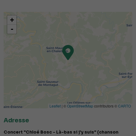
+
-
Leaflet
| ©
OpenStreetMap
contributors ©
CARTO
Adresse
Concert "Chloé Bosc - Là-bas si j'y suis" (chanson