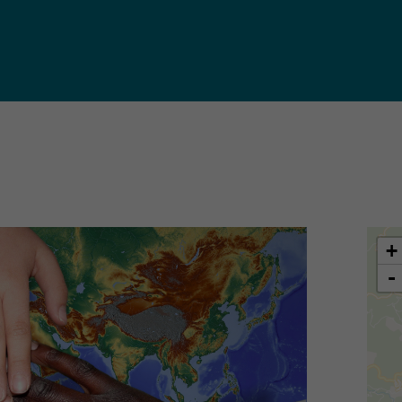
iques
ma de
rence
toriale
CoT)
+
-