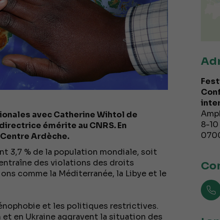
Ad
Fest
Conf
inte
Amph
ionales avec Catherine Wihtol de
8-10
directrice émérite au CNRS. En
070
e Centre Ardèche.
t 3,7 % de la population mondiale, soit
entraîne des violations des droits
Con
ions comme la Méditerranée, la Libye et le
ophobie et les politiques restrictives.
 et en Ukraine aggravent la situation des