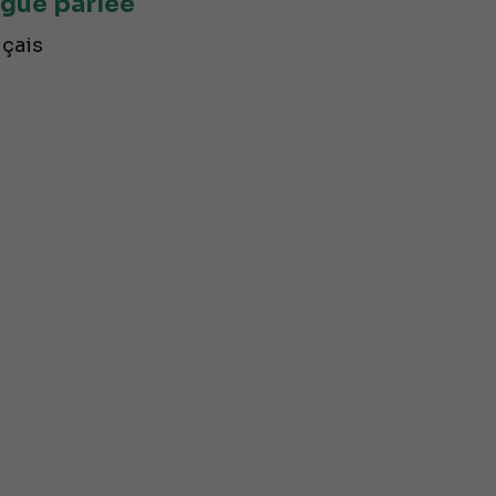
gue parlée
çais