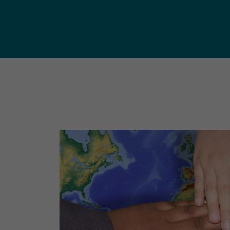
publ
Déchetteries (règlement, dépôt
d'amiante, compostage, etc.) et
Un territoire
Sché
Ressourceries
concerné par les
Cohé
Tri des biodéchets
enjeux
Terri
écologiques
(S