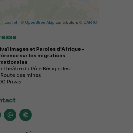
Leaflet
| ©
OpenStreetMap
contributors ©
CARTO
resse
ival Images et Paroles d'Afrique -
érence sur les migrations
rnationales
ithéâtre du Pôle Bésignoles
 Route des mines
00
Privas
tact