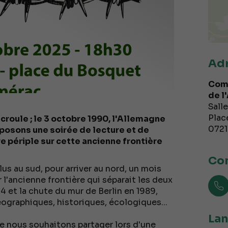
Ad
Comm
de l
Sall
Plac
écroule ; le 3 octobre 1990, l'Allemagne
072
roposons une soirée de lecture et de
e périple sur cette ancienne frontière
Con
us au sud, pour arriver au nord, un mois
r l'ancienne frontière qui séparait les deux
44 et la chute du mur de Berlin en 1989,
éographiques, historiques, écologiques...
Lan
e nous souhaitons partager lors d'une