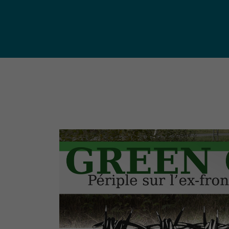
publ
Déchetteries (règlement, dépôt
d'amiante, compostage, etc.) et
Un territoire
Sché
Ressourceries
concerné par les
Cohé
Tri des biodéchets
enjeux
Terri
écologiques
(S