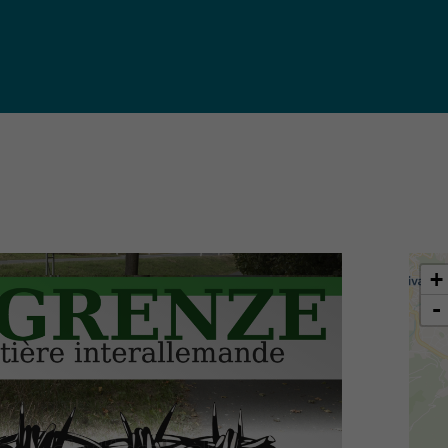
iques
ma de
rence
toriale
CoT)
+
-