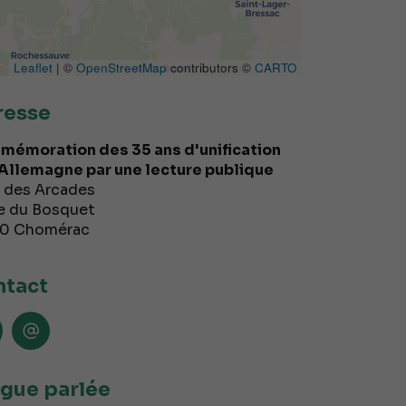
Leaflet
| ©
OpenStreetMap
contributors ©
CARTO
resse
émoration des 35 ans d'unification
'Allemagne par une lecture publique
e des Arcades
e du Bosquet
10
Chomérac
tact
gue parlée