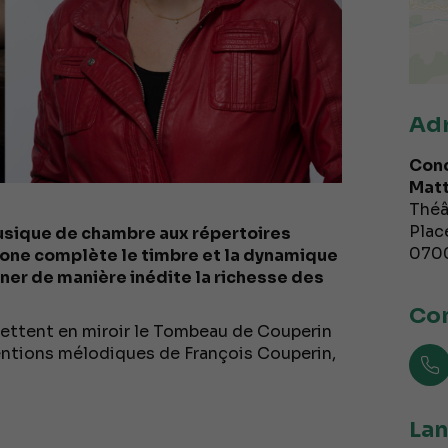
Ad
Conc
Matt
Théâ
Plac
usique de chambre aux répertoires
070
one complète le timbre et la dynamique
nner de manière inédite la richesse des
Con
ettent en miroir le Tombeau de Couperin
ventions mélodiques de François Couperin,
Lan