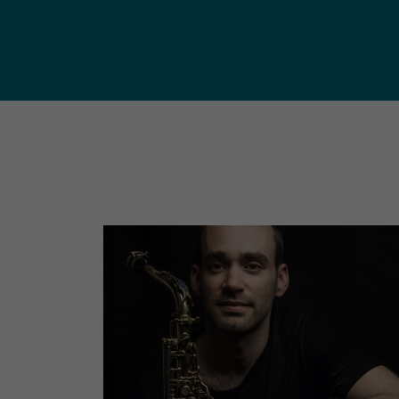
publ
Déchetteries (règlement, dépôt
d'amiante, compostage, etc.) et
Un territoire
Sché
Ressourceries
concerné par les
Cohé
Tri des biodéchets
enjeux
Terri
écologiques
(S