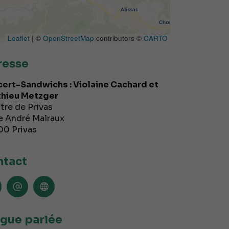
Leaflet
| ©
OpenStreetMap
contributors ©
CARTO
resse
ert-Sandwichs : Violaine Cachard et
hieu Metzger
tre de Privas
e André Malraux
00
Privas
tact
gue parlée