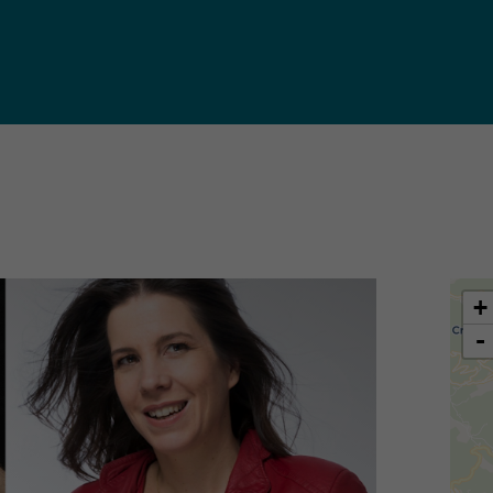
iques
ma de
rence
toriale
CoT)
+
-