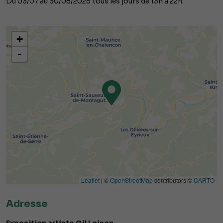
Du 03/07 au 30/08/2025 tous les jours de 13h à 22h.
+
-
Leaflet
| ©
OpenStreetMap
contributors ©
CARTO
Adresse