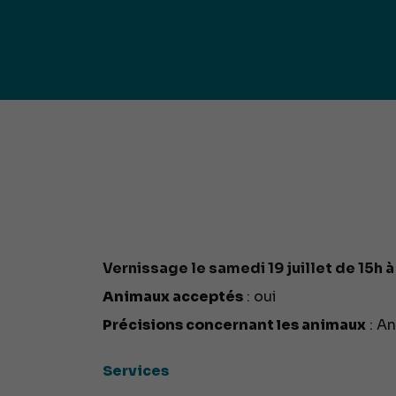
publ
Déchetteries (règlement, dépôt
d'amiante, compostage, etc.) et
Un territoire
Sché
Ressourceries
concerné par les
Cohé
Tri des biodéchets
enjeux
Terri
écologiques
(S
Vernissage le samedi 19 juillet de 15h à 
Animaux acceptés
: oui
Précisions concernant les animaux
: An
Services