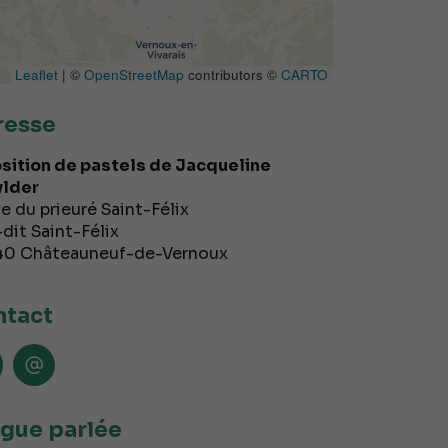
Leaflet
| ©
OpenStreetMap
contributors ©
CARTO
resse
sition de pastels de Jacqueline
lder
e du prieuré Saint-Félix
dit Saint-Félix
40
Châteauneuf-de-Vernoux
tact
gue parlée