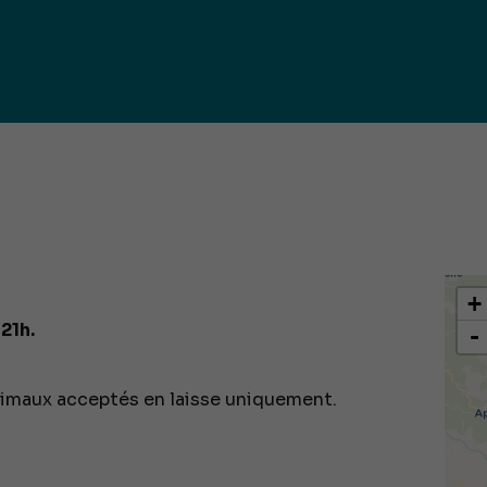
iques
ma de
rence
toriale
CoT)
+
21h.
-
imaux acceptés en laisse uniquement.