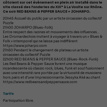
côtoient sur cet évènement en plein air installé dans le
site classé des fonderies du XIX° à La Voulte sur Rhône.
Ce soir RED BEANS & PEPPER SAUCE + JOHARPO.
20h45 Accueil du public par un artiste circassien du collectif
Puzzle
21h00 JOHARPO (Blues-folk)
Entre respect des racines et mouvements des influences…
Les Dromardechois invitent à voyager à travers un « Blues &
Folk » intemporel qui ne laisse pas indifférent
https://www.joharpo.com
21h50 Pendant le changement de plateau un artiste
circassien du collectif Puzzle
22h00 RED BEANS & PEPPER SAUCE (Blues-Rock-Funk)
Les Red Beans & Pepper Sauce livrent une musique
incandescente où classic rock, blues, funk et soul fusionnent
avec une intensité rare portée par la virtuosité de musiciens
hors pairs et d'une Impressionnante Jessyka Aké au chant
https://www.redbeansandpeppersauce.com
Tarifs
Participation libre.