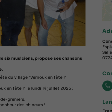
Ad
Conc
Espl
Salle
072
de six musiciens, propose ses chansons
e.
Con
te du village "Vernoux en fête !"
 en fête !" le lundi 14 juillet 2025 :
ide-greniers.
Lan
bonheur des chineurs !
Fran