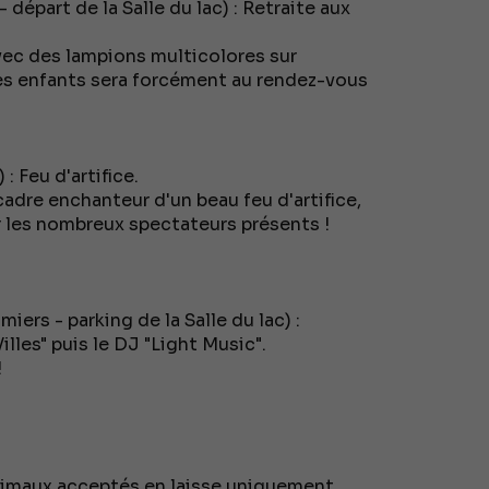
départ de la Salle du lac) : Retraite aux
vec des lampions multicolores sur
des enfants sera forcément au rendez-vous
 Feu d'artifice.
adre enchanteur d'un beau feu d'artifice,
r les nombreux spectateurs présents !
ers - parking de la Salle du lac) :
lles" puis le DJ "Light Music".
!
imaux acceptés en laisse uniquement.