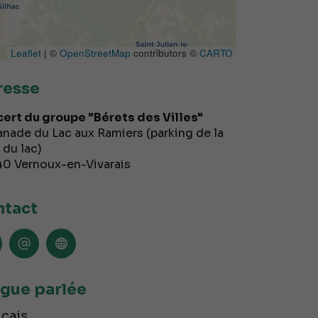
Leaflet
| ©
OpenStreetMap
contributors ©
CARTO
resse
ert du groupe "Bérets des Villes"
anade du Lac aux Ramiers (parking de la
 du lac)
40
Vernoux-en-Vivarais
tact
gue parlée
çais