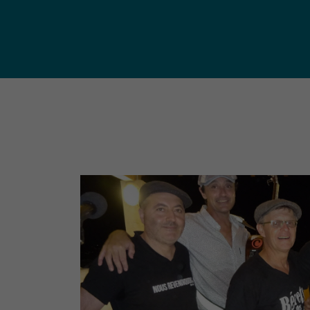
publ
Déchetteries (règlement, dépôt
d'amiante, compostage, etc.) et
Un territoire
Sché
Ressourceries
concerné par les
Cohé
Tri des biodéchets
enjeux
Terri
écologiques
(S