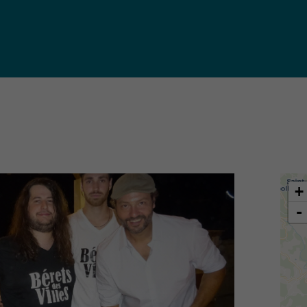
iques
ma de
rence
toriale
CoT)
+
-