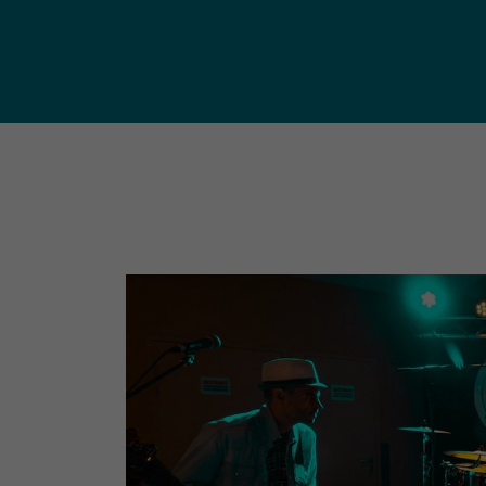
publ
Déchetteries (règlement, dépôt
d'amiante, compostage, etc.) et
Un territoire
Sché
Ressourceries
concerné par les
Cohé
Tri des biodéchets
enjeux
Terri
écologiques
(S