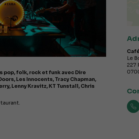
Ad
Café
Le B
227 
070
 pop, folk, rock et funk avec Dire
 Doors, Les Innocents, Tracy Chapman,
ry, Lenny Kravitz, KT Tunstall, Chris
Con
taurant.