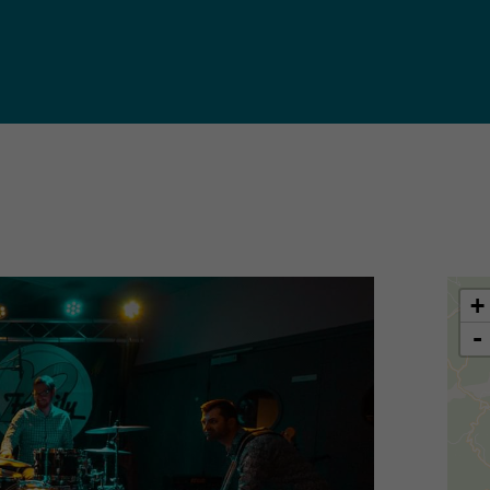
iques
ma de
rence
toriale
CoT)
+
-