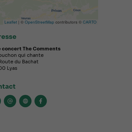
Leaflet
| ©
OpenStreetMap
contributors ©
CARTO
resse
 concert The Comments
ouchon qui chante
Route du Bachat
00
Lyas
tact