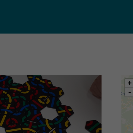
iques
ma de
rence
toriale
CoT)
+
-