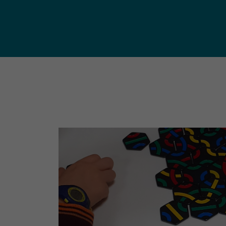
publ
Déchetteries (règlement, dépôt
d'amiante, compostage, etc.) et
Un territoire
Sché
Ressourceries
concerné par les
Cohé
Tri des biodéchets
enjeux
Terri
écologiques
(S