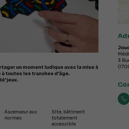
Ad
Jouo
Médi
3 Ru
070
rtager un moment ludique avec la mise à
 à toutes les tranches d'âge.
dé'jeux.
Con
Ascenseur aux
Site, bâtiment
normes
totalement
accessible