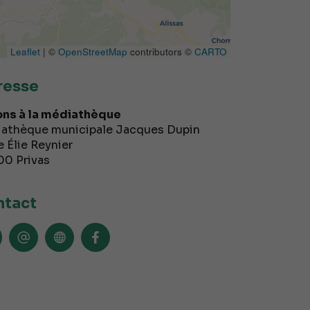
Leaflet
| ©
OpenStreetMap
contributors ©
CARTO
resse
ns à la médiathèque
athèque municipale Jacques Dupin
e Élie Reynier
00
Privas
tact