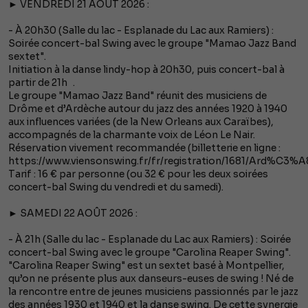
► VENDREDI 21 AOÛT 2026 :
- À 20h30 (Salle du lac - Esplanade du Lac aux Ramiers) :
Soirée concert-bal Swing avec le groupe "Mamao Jazz Band
sextet".
Initiation à la danse lindy-hop à 20h30, puis concert-bal à
partir de 21h .
Le groupe "Mamao Jazz Band" réunit des musiciens de
Drôme et d’Ardèche autour du jazz des années 1920 à 1940
aux influences variées (de la New Orleans aux Caraïbes),
accompagnés de la charmante voix de Léon Le Nair.
Réservation vivement recommandée (billetterie en ligne :
https://www.viensonswing.fr/fr/registration/1681/Ard%C3%
Tarif : 16 € par personne (ou 32 € pour les deux soirées
concert-bal Swing du vendredi et du samedi).
► SAMEDI 22 AOÛT 2026 :
- À 21h (Salle du lac - Esplanade du Lac aux Ramiers) : Soirée
concert-bal Swing avec le groupe "Carolina Reaper Swing".
"Carolina Reaper Swing" est un sextet basé à Montpellier,
qu’on ne présente plus aux danseurs-euses de swing ! Né de
la rencontre entre de jeunes musiciens passionnés par le jazz
des années 1930 et 1940 et la danse swing. De cette synergie