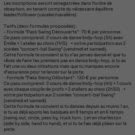
Les inscriptions seront enregistrées dans l’ordre de
réception, en tenant compte du nécessaire équilibre
leader/follower (cavalier/cavalière).
Tarifs (deux formules proposées) :
- Formule "Pass Swing Découverte" : 70 € par personne.
Ce pass comprend : 2 cours de danse lindy-hop (3h) avec
Émilie + 1 atelier au choix (1h15) + votre participation aux 2
soirées "concert-bal Swing" (vendredi et samedi).
Cette formule te convient si tu n’as jamais dansé et que tu
rêves de faire tes premiers pas en danse lindy-hop, si tu as
fait une ou deux initiations mais que tu manques encore
d’assurance pour te lancer sur la piste.
- Formule "Pass Swing Débutant" : 130 € par personne.
Ce pass comprend : 2 cours de danse lindy-hop (4h) + 1 cours
avec chaque couple de profs + 2 ateliers au choix (2h30) +
votre participation aux 2 soirées "concert-bal Swing"
(vendredi et samedi).
Cette formule te convient si tu danses depuis au moins 1 an,
si tu as déjà appris les basiques en 8 temps et en 6 temps
(swing out, circle, pass by, truck turn…) et en charleston
(side by side, hand to hand), et si tu te fais déjà plaisir sur la
piste.