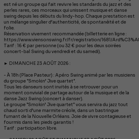
est né un groupe qui fait revivre les standards du jazz et des
perles rares, ces morceaux qui unissent musique et danse
swing depuis les débuts du lindy-hop. Chaque prestation est
un mélange singulier d’authenticité, de spontanéité et de
folie.
Réservation vivement recommandée (billetterie en ligne :
https://www.viensonswing.fr/fr/registration/1681/Ard%C3%
Tarif : 16 € par personne (ou 32 € pour les deux soirées
concert-bal Swing du vendredi et du samedi).
► DIMANCHE 23 AOÛT 2026 :
- À 18h (Place Pasteur) : Apéro Swing animé par les musiciens
du groupe "Smokin’ Jive quartet".
Tous les danseurs sont invités à se retrouver pour un
moment convivial de partage autour de la musique et de la
danse Jazz Swing (concert à danser).
Le groupe "Smokin’ Jive quartet" vous servira du jazz tout
chaud sorti d’une marmite créole, dans un bastringue
fumant de la Nouvelle Orléans. Joie de vivre contagieuse et
fourmis dans les pieds garantis !
Tarif : participation libre.