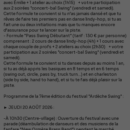
avec Émilie + 1 atelier au choix (1h15) + votre participation
aux 2 soirées "concert-bal Swing" (vendredi et samedi).
Cette formule te convient si tu n’as jamais dansé et que tu
rêves de faire tes premiers pas en danse lindy-hop, si tu as
fait une ou deux initiations mais que tu manques encore
d’assurance pour te lancer sur la piste.
- Formule "Pass Swing Débutant" (tarif : 130 € par personne)
comprenant : 2 cours de danse lindy-hop (4h) + 1 cours avec
chaque couple de profs + 2 ateliers au choix (2h30) + votre
participation aux 2 soirées "concert-bal Swing" (vendredi et
samedi).
Cette formule te convient si tu danses depuis au moins 1 an,
si tu as déjà appris les basiques en 8 temps et en 6 temps
(swing out, circle, pass by, truck turn…) et en charleston
(side by side, hand to hand), et si tu te fais déjà plaisir sur la
piste.
Programme de la 7ème édition du festival "Ardèche Swing" :
► JEUDI 20 AOÛT 2026 :
-À 10h30 (Centre-village) : Ouverture du festival avec une
parade (déambulation de danseurs et des musiciens de la
fanfare "New Ormèze Brass Band") pendant le marché