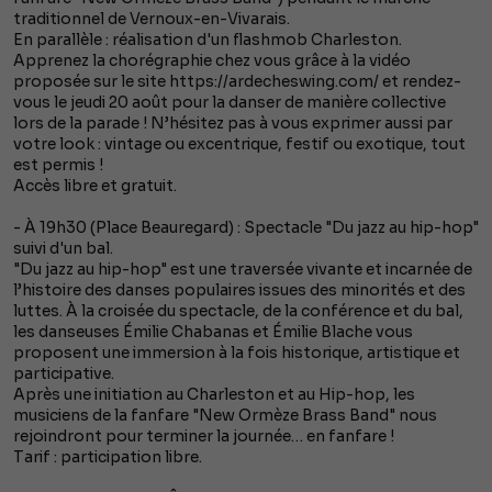
traditionnel de Vernoux-en-Vivarais.
En parallèle : réalisation d'un flashmob Charleston.
Apprenez la chorégraphie chez vous grâce à la vidéo
proposée sur le site https://ardecheswing.com/ et rendez-
vous le jeudi 20 août pour la danser de manière collective
lors de la parade ! N’hésitez pas à vous exprimer aussi par
votre look : vintage ou excentrique, festif ou exotique, tout
est permis !
Accès libre et gratuit.
- À 19h30 (Place Beauregard) : Spectacle "Du jazz au hip-hop"
suivi d'un bal.
"Du jazz au hip-hop" est une traversée vivante et incarnée de
l’histoire des danses populaires issues des minorités et des
luttes. À la croisée du spectacle, de la conférence et du bal,
les danseuses Émilie Chabanas et Émilie Blache vous
proposent une immersion à la fois historique, artistique et
participative.
Après une initiation au Charleston et au Hip-hop, les
musiciens de la fanfare "New Ormèze Brass Band" nous
rejoindront pour terminer la journée… en fanfare !
Tarif : participation libre.