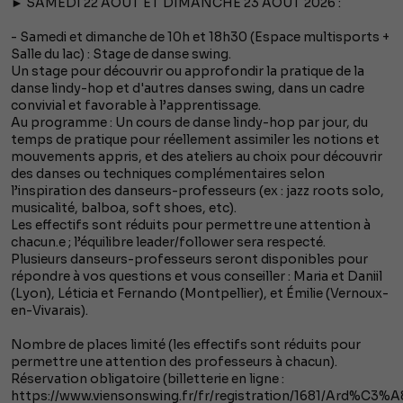
► SAMEDI 22 AOÛT ET DIMANCHE 23 AOÛT 2026 :
- Samedi et dimanche de 10h et 18h30 (Espace multisports +
Salle du lac) : Stage de danse swing.
Un stage pour découvrir ou approfondir la pratique de la
danse lindy-hop et d'autres danses swing, dans un cadre
convivial et favorable à l’apprentissage.
Au programme : Un cours de danse lindy-hop par jour, du
temps de pratique pour réellement assimiler les notions et
mouvements appris, et des ateliers au choix pour découvrir
des danses ou techniques complémentaires selon
l’inspiration des danseurs-professeurs (ex : jazz roots solo,
musicalité, balboa, soft shoes, etc).
Les effectifs sont réduits pour permettre une attention à
chacun.e ; l’équilibre leader/follower sera respecté.
Plusieurs danseurs-professeurs seront disponibles pour
répondre à vos questions et vous conseiller : Maria et Daniil
(Lyon), Léticia et Fernando (Montpellier), et Émilie (Vernoux-
en-Vivarais).
Nombre de places limité (les effectifs sont réduits pour
permettre une attention des professeurs à chacun).
Réservation obligatoire (billetterie en ligne :
https://www.viensonswing.fr/fr/registration/1681/Ard%C3%