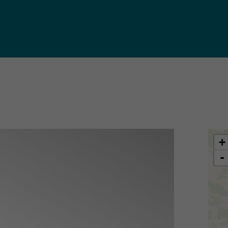
iques
ma de
rence
toriale
CoT)
+
-