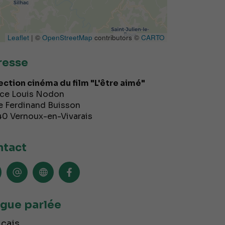
Leaflet
| ©
OpenStreetMap
contributors ©
CARTO
resse
ection cinéma du film "L'être aimé"
ce Louis Nodon
e Ferdinand Buisson
40
Vernoux-en-Vivarais
tact
gue parlée
çais