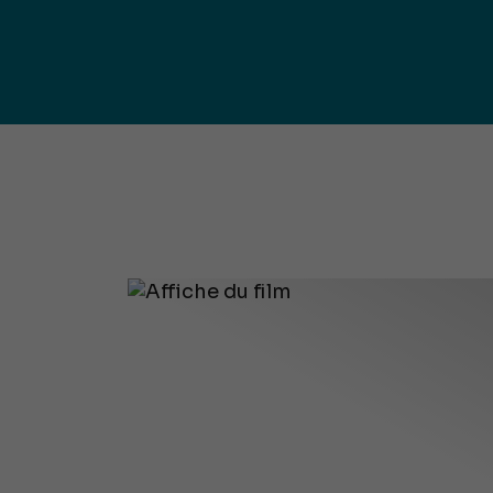
publ
Déchetteries (règlement, dépôt
d'amiante, compostage, etc.) et
Un territoire
Sché
Ressourceries
concerné par les
Cohé
Tri des biodéchets
enjeux
Terri
écologiques
(S