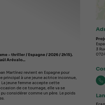
Ad
Proj
Espa
3 Ru
072
e - thriller / Espagne / 2026 / 2h15).
úl Arévalo...
Con
an Martínez revient en Espagne pour
ôle principal à une jeune actrice inconnue,
ans. La jeune femme accepte cette
occasion de ce tournage, elle va se
s pu considérer comme un père. Le poids
Lan
es.
Fran