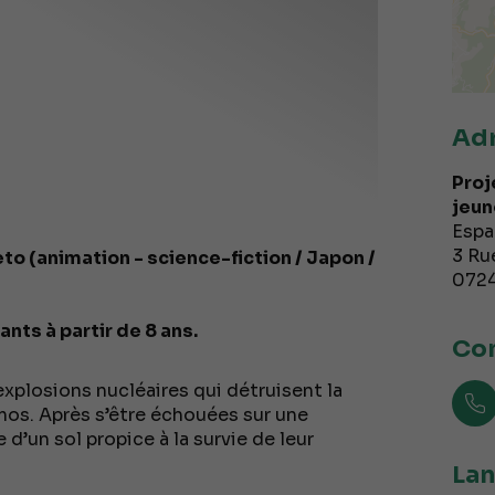
Ad
Proj
jeun
Espa
3 Ru
o (animation - science-fiction / Japon /
072
nts à partir de 8 ans.
Con
explosions nucléaires qui détruisent la
mos. Après s’être échouées sur une
 d’un sol propice à la survie de leur
Lan