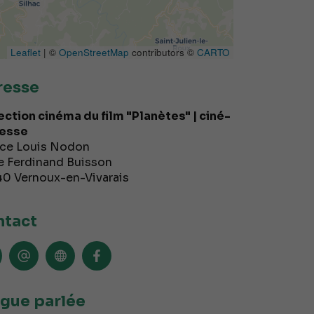
Leaflet
| ©
OpenStreetMap
contributors ©
CARTO
resse
ection cinéma du film "Planètes" | ciné-
esse
ce Louis Nodon
e Ferdinand Buisson
40
Vernoux-en-Vivarais
tact
gue parlée