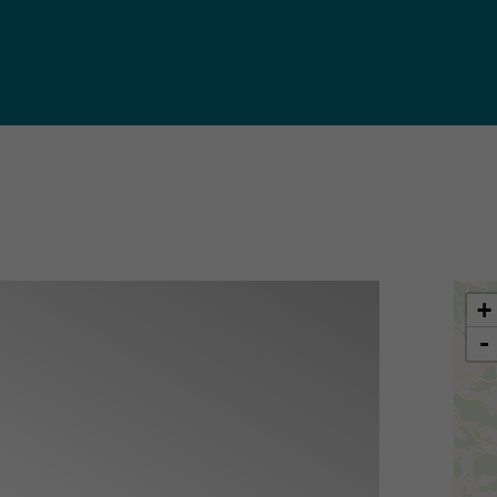
iques
ma de
rence
toriale
CoT)
+
-