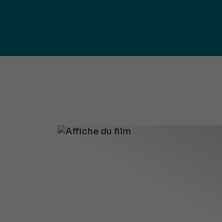
publ
Déchetteries (règlement, dépôt
d'amiante, compostage, etc.) et
Un territoire
Sché
Ressourceries
concerné par les
Cohé
Tri des biodéchets
enjeux
Terri
écologiques
(S