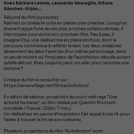
Avec Bárbara Lennie, Leonardo Sbaraglia, Aitana
Sánchez-Gijón...
Résumé du film (synopsis) :
Raúl est un cinéaste culte en pleine crise créative. Lorsqu’un
drame frappe l’une de ses plus proches collaboratrices, il
s’en inspire pour écrire son prochain film. Peu à peu, il
imagine Elsa, une réalisatrice en pleine écriture, dont le
parcours commence à refléter le sien. Les deux cinéastes
deviennent les deux facettes d’un même personnage, dans
un jeu de miroirs où l’impudeur de l’autofiction dévoile autant
qu’elle détruit. Mais jusqu’où peut-on aller pour raconter une
histoire ?
Critique du film à consulter sur :
https://ecranvillage.net/film/autofiction/
En début de séance, projection du court métrage "Une
activité humaine", un film réalisé par Quentin Montant
(comédie / France / 2024 / 7 min.)
Un réalisateur en panne d’inspiration fait appel à une IA pour
l’aider à trouver la fin de son scénario.
Plusieurs projections du film "Autofiction" sont