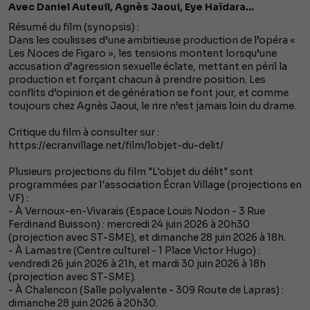
Avec Daniel Auteuil, Agnès Jaoui, Eye Haïdara...
Résumé du film (synopsis) :
Dans les coulisses d’une ambitieuse production de l’opéra «
Les Noces de Figaro », les tensions montent lorsqu’une
accusation d’agression sexuelle éclate, mettant en péril la
production et forçant chacun à prendre position. Les
conflits d’opinion et de génération se font jour, et comme
toujours chez Agnès Jaoui, le rire n’est jamais loin du drame.
Critique du film à consulter sur :
https://ecranvillage.net/film/lobjet-du-delit/
Plusieurs projections du film "L'objet du délit" sont
programmées par l'association Écran Village (projections en
VF) :
- À Vernoux-en-Vivarais (Espace Louis Nodon - 3 Rue
Ferdinand Buisson) : mercredi 24 juin 2026 à 20h30
(projection avec ST-SME), et dimanche 28 juin 2026 à 18h.
- À Lamastre (Centre culturel - 1 Place Victor Hugo) :
vendredi 26 juin 2026 à 21h, et mardi 30 juin 2026 à 18h
(projection avec ST-SME).
- À Chalencon (Salle polyvalente - 309 Route de Lapras) :
dimanche 28 juin 2026 à 20h30.