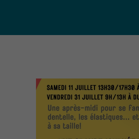
publ
Déchetteries (règlement, dépôt
d'amiante, compostage, etc.) et
Un territoire
Sché
Ressourceries
concerné par les
Cohé
Tri des biodéchets
enjeux
Terri
écologiques
(S