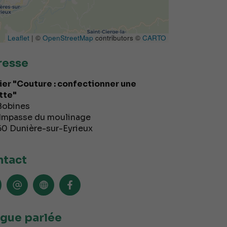
Leaflet
| ©
OpenStreetMap
contributors ©
CARTO
resse
ier "Couture : confectionner une
tte"
Bobines
 Impasse du moulinage
60
Dunière-sur-Eyrieux
tact
gue parlée