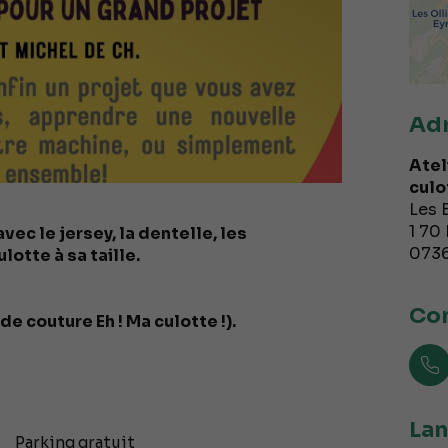
Ad
Atel
culo
Les 
1 70
ec le jersey, la dentelle, les
073
ulotte à sa taille.
Con
e couture Eh ! Ma culotte !).
Lan
Parking gratuit