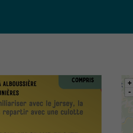
iques
ma de
rence
toriale
CoT)
+
-