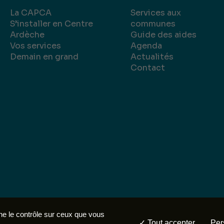
La CAPCA
Services aux
S’installer en Centre
communes
Ardèche
Guide des aides
Vos services
Agenda
Demain en grand
Actualités
Contact
légales
Politique de confidentialité
Réalisation :
nne le contrôle sur ceux que vous
Tout accepter
Per