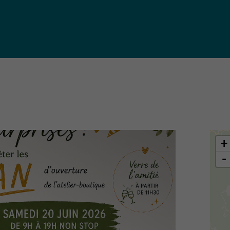
iques
ma de
rence
toriale
CoT)
+
-