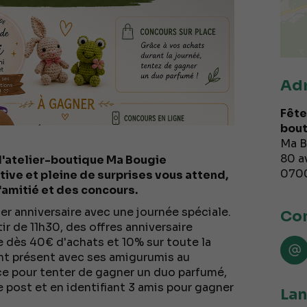
Ad
Fête
bout
Ma B
80 a
 l'atelier-boutique Ma Bougie
070
ive et pleine de surprises vous attend,
l'amitié et des concours.
r anniversaire avec une journée spéciale.
Con
ir de 11h30, des offres anniversaire
 dès 40€ d'achats et 10% sur toute la
ent présent avec ses amigurumis au
ce pour tenter de gagner un duo parfumé,
 post et en identifiant 3 amis pour gagner
Lan