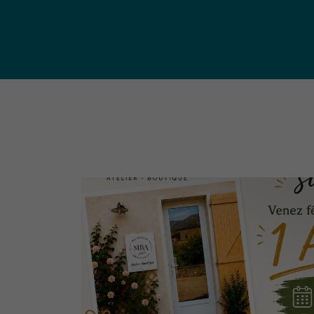
publ
Déchetteries (règlement, dépôt
d'amiante, compostage, etc.) et
Un territoire
Sché
Ressourceries
concerné par les
Cohé
Tri des biodéchets
enjeux
Terri
écologiques
(S