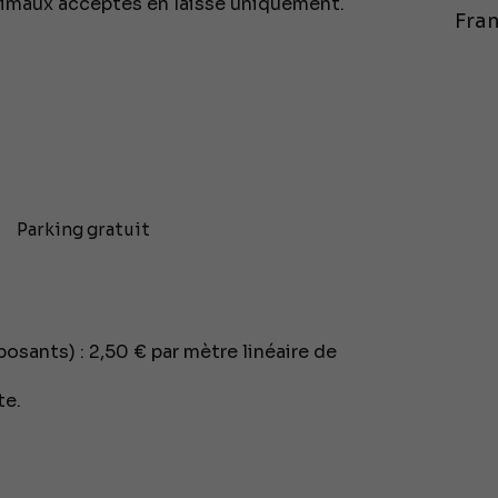
imaux acceptés en laisse uniquement.
Fran
Parking gratuit
posants) : 2,50 € par mètre linéaire de
te.