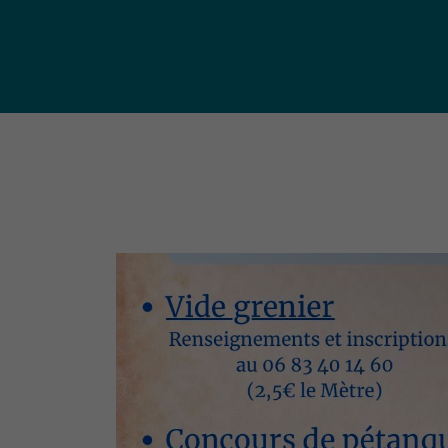
publ
Déchetteries (règlement, dépôt
d'amiante, compostage, etc.) et
Un territoire
Sché
Ressourceries
concerné par les
Cohé
Tri des biodéchets
enjeux
Terri
écologiques
(S