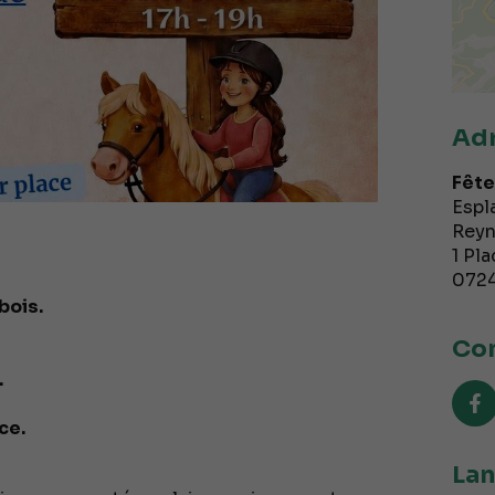
Ad
Fête
Espl
Reyn
1 Pla
072
bois.
Con
.
ce.
Lan