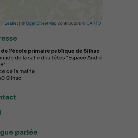
Leaflet
| ©
OpenStreetMap
contributors ©
CARTO
resse
 de l'école primaire publique de Silhac
anade de la salle des fêtes "Espace André
e"
ce de la mairie
40
Silhac
tact
gue parlée