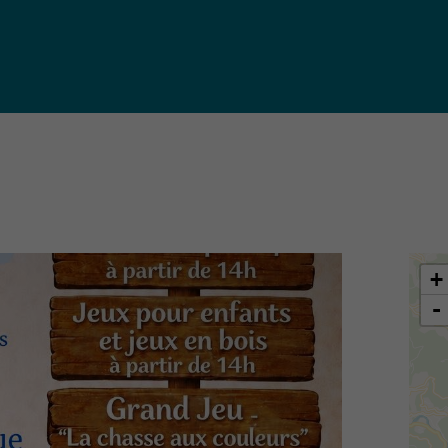
iques
ma de
rence
toriale
CoT)
+
-