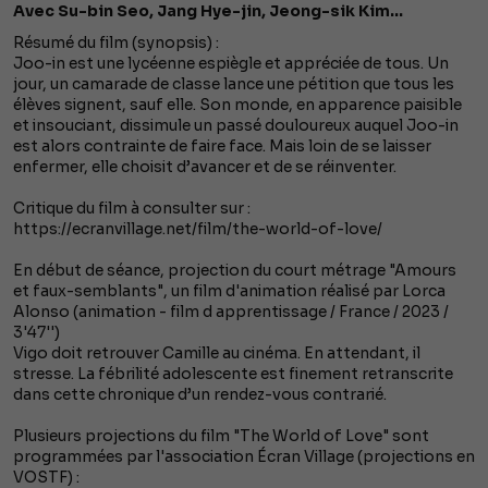
Avec Su-bin Seo, Jang Hye-jin, Jeong-sik Kim...
Résumé du film (synopsis) :
Joo-in est une lycéenne espiègle et appréciée de tous. Un
jour, un camarade de classe lance une pétition que tous les
élèves signent, sauf elle. Son monde, en apparence paisible
et insouciant, dissimule un passé douloureux auquel Joo-in
est alors contrainte de faire face. Mais loin de se laisser
enfermer, elle choisit d’avancer et de se réinventer.
Critique du film à consulter sur :
https://ecranvillage.net/film/the-world-of-love/
En début de séance, projection du court métrage "Amours
et faux-semblants", un film d'animation réalisé par Lorca
Alonso (animation - film d apprentissage / France / 2023 /
3'47'')
Vigo doit retrouver Camille au cinéma. En attendant, il
stresse. La fébrilité adolescente est finement retranscrite
dans cette chronique d’un rendez-vous contrarié.
Plusieurs projections du film "The World of Love" sont
programmées par l'association Écran Village (projections en
VOSTF) :