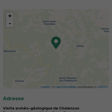
+
-
Leaflet
| ©
OpenStreetMap
contributors ©
CARTO
Adresse
Visite archéo-géologique de Chalencon