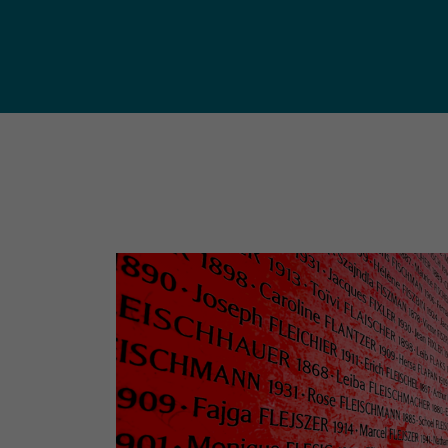
publ
Déchetteries (règlement, dépôt
d'amiante, compostage, etc.) et
Un territoire
Sché
Ressourceries
concerné par les
Cohé
Tri des biodéchets
enjeux
Terri
écologiques
(S