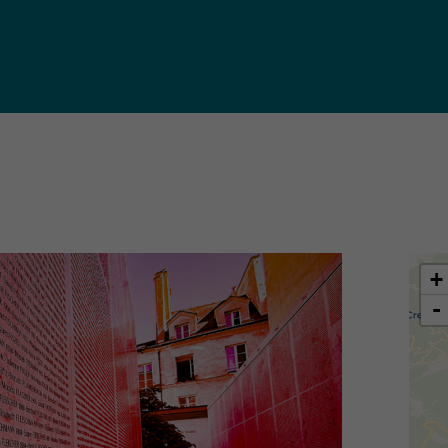
iques
ma de
rence
toriale
CoT)
+
-