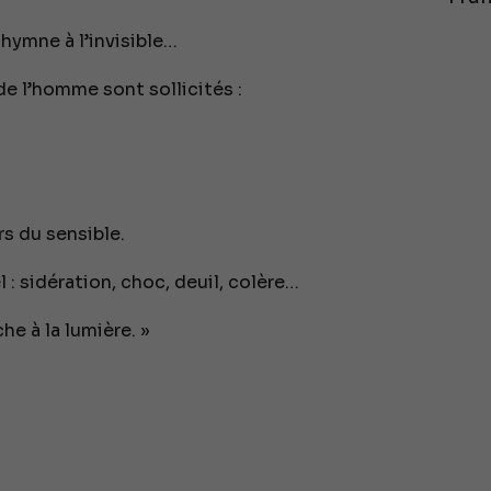
hymne à l’invisible…
 de l’homme sont sollicités :
rs du sensible.
 : sidération, choc, deuil, colère…
he à la lumière. »