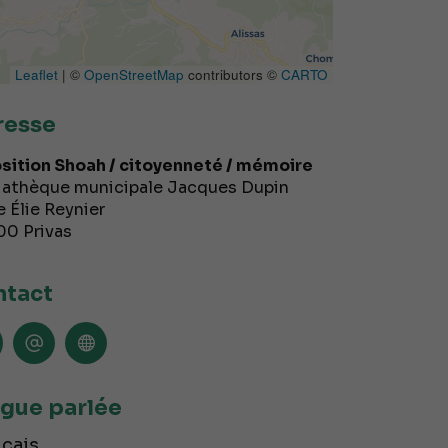
Leaflet
| ©
OpenStreetMap
contributors ©
CARTO
resse
sition Shoah / citoyenneté / mémoire
athèque municipale Jacques Dupin
e Élie Reynier
00
Privas
tact
gue parlée
çais