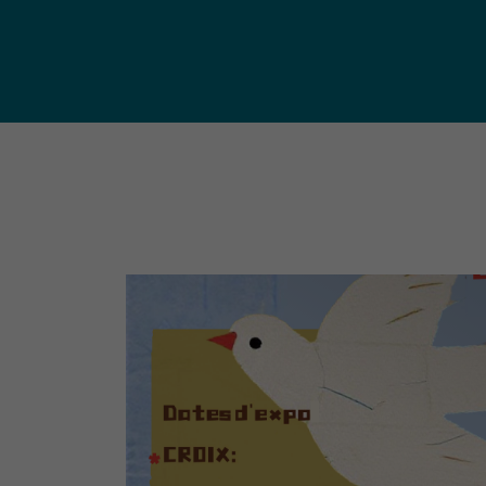
publ
Déchetteries (règlement, dépôt
d'amiante, compostage, etc.) et
Un territoire
Sché
Ressourceries
concerné par les
Cohé
Tri des biodéchets
enjeux
Terri
écologiques
(S