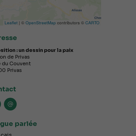
Leaflet
| ©
OpenStreetMap
contributors ©
CARTO
resse
sition : un dessin pour la paix
on de Privas
e du Couvent
00
Privas
tact
gue parlée
çais