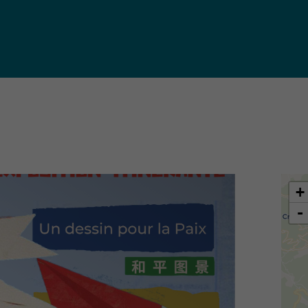
iques
ma de
rence
toriale
CoT)
+
-