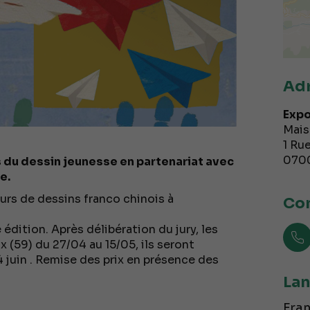
Ad
Expo
Mais
1 Ru
070
s du dessin jeunesse en partenariat avec
e.
urs de dessins franco chinois à
Con
édition. Après délibération du jury, les
x (59) du 27/04 au 15/05, ils seront
4 juin . Remise des prix en présence des
Lan
Fran