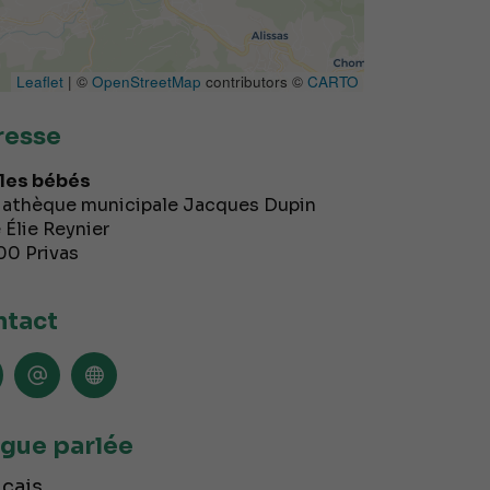
Leaflet
| ©
OpenStreetMap
contributors ©
CARTO
resse
les bébés
athèque municipale Jacques Dupin
 Élie Reynier
00
Privas
tact
gue parlée
çais