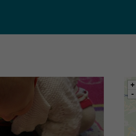
iques
ma de
rence
toriale
CoT)
+
-