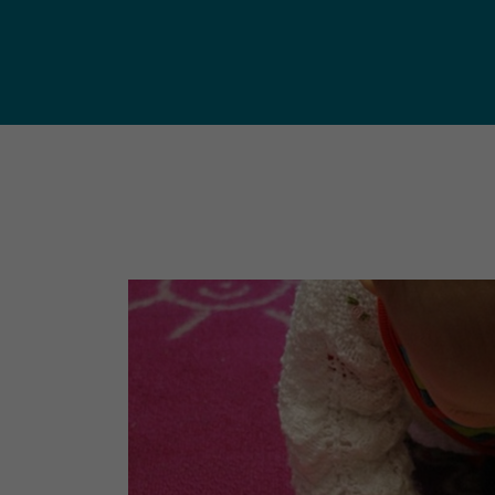
publ
Déchetteries (règlement, dépôt
d'amiante, compostage, etc.) et
Un territoire
Sché
Ressourceries
concerné par les
Cohé
Tri des biodéchets
enjeux
Terri
écologiques
(S