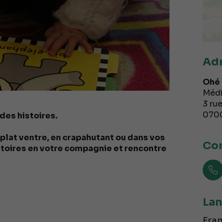
Ad
Ohé 
Médi
3 rue
070
des histoires.
 plat ventre, en crapahutant ou dans vos
Con
stoires en votre compagnie et rencontre
Lan
Fran