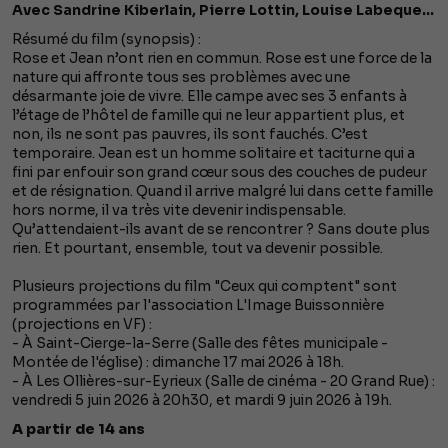
Avec Sandrine Kiberlain, Pierre Lottin, Louise Labeque...
Résumé du film (synopsis) :
Rose et Jean n’ont rien en commun. Rose est une force de la
nature qui affronte tous ses problèmes avec une
désarmante joie de vivre. Elle campe avec ses 3 enfants à
l’étage de l’hôtel de famille qui ne leur appartient plus, et
non, ils ne sont pas pauvres, ils sont fauchés. C’est
temporaire. Jean est un homme solitaire et taciturne qui a
fini par enfouir son grand cœur sous des couches de pudeur
et de résignation. Quand il arrive malgré lui dans cette famille
hors norme, il va très vite devenir indispensable.
Qu’attendaient-ils avant de se rencontrer ? Sans doute plus
rien. Et pourtant, ensemble, tout va devenir possible.
Plusieurs projections du film "Ceux qui comptent" sont
programmées par l'association L'Image Buissonnière
(projections en VF) :
- À Saint-Cierge-la-Serre (Salle des fêtes municipale -
Montée de l'église) : dimanche 17 mai 2026 à 18h.
- À Les Ollières-sur-Eyrieux (Salle de cinéma - 20 Grand Rue) :
vendredi 5 juin 2026 à 20h30, et mardi 9 juin 2026 à 19h.
A partir de 14 ans